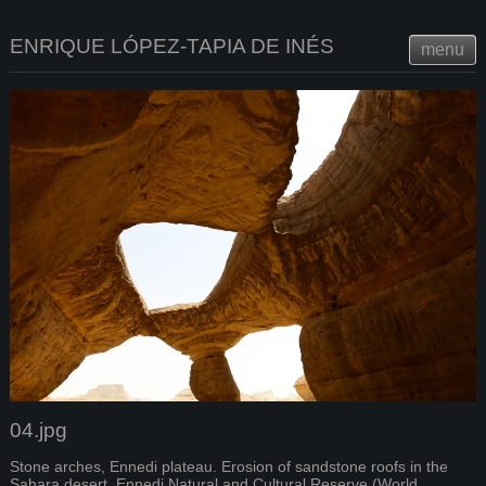
ENRIQUE LÓPEZ-TAPIA DE INÉS
menu
04.jpg
Stone arches, Ennedi plateau. Erosion of sandstone roofs in the
Sahara desert. Ennedi Natural and Cultural Reserve (World