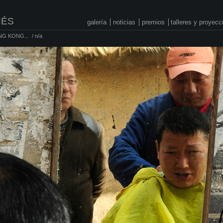
NÉS
galería
noticias
premios
talleres y proyec
NG KONG...
/
n/a