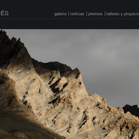
NÉS
galería
noticias
premios
talleres y proyec