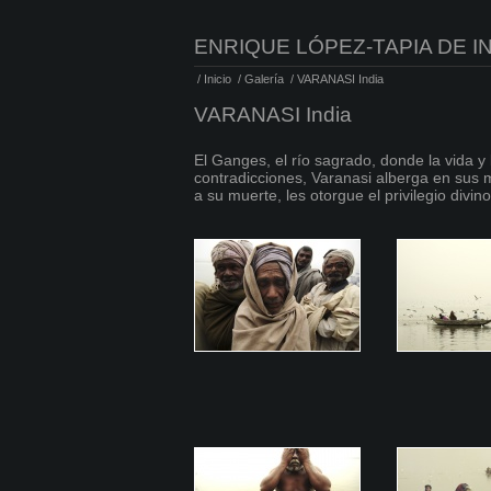
ENRIQUE LÓPEZ-TAPIA DE I
/
Inicio
/
Galería
/
VARANASI India
VARANASI India
El Ganges, el río sagrado, donde la vida y 
contradicciones, Varanasi alberga en sus m
a su muerte, les otorgue el privilegio divin